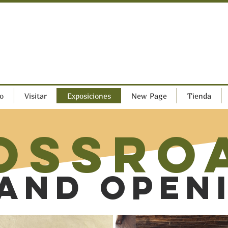
o
Visitar
Exposiciones
New Page
Tienda
ossro
and Open